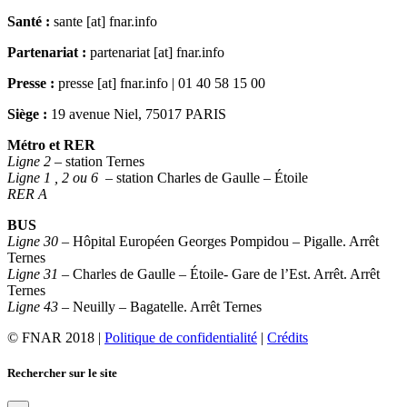
Santé :
sante [at] fnar.info
Partenariat :
partenariat [at] fnar.info
Presse :
presse [at] fnar.info | 01 40 58 15 00
Siège :
19 avenue Niel, 75017 PARIS
Métro et RER
Ligne 2
– station Ternes
Ligne 1 , 2 ou 6
– station Charles de Gaulle – Étoile
RER A
BUS
Ligne 30
– Hôpital Européen Georges Pompidou – Pigalle. Arrêt
Ternes
Ligne 31
– Charles de Gaulle – Étoile- Gare de l’Est. Arrêt. Arrêt
Ternes
Ligne 43
– Neuilly – Bagatelle. Arrêt Ternes
© FNAR 2018 |
Politique de confidentialité
|
Crédits
Rechercher sur le site