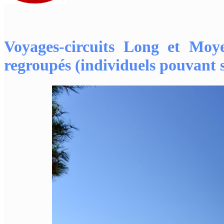
Voyages-circuits Long et Moye
regroupés (individuels pouvant s