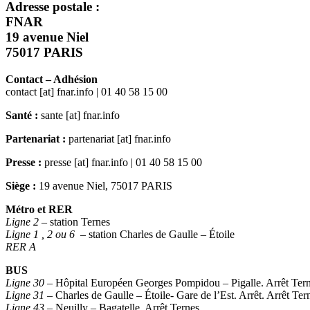
Adresse postale :
FNAR
19 avenue Niel
75017 PARIS
Contact – Adhésion
contact [at] fnar.info | 01 40 58 15 00
Santé :
sante [at] fnar.info
Partenariat :
partenariat [at] fnar.info
Presse :
presse [at] fnar.info | 01 40 58 15 00
Siège :
19 avenue Niel, 75017 PARIS
Métro et RER
Ligne 2
– station Ternes
Ligne 1 , 2 ou 6
– station Charles de Gaulle – Étoile
RER A
BUS
Ligne 30
– Hôpital Européen Georges Pompidou – Pigalle. Arrêt Ter
Ligne 31
– Charles de Gaulle – Étoile- Gare de l’Est. Arrêt. Arrêt Ter
Ligne 43
– Neuilly – Bagatelle. Arrêt Ternes